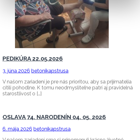
PEDIKÚRA 22.05.2026
3. júna 2026
betonikapstrusa
V našom zariadení je pre nás prioritou, aby sa prijímatelia
cítili pohodlne. K tomu neodmysliteľne patrí aj pravidelná
starostlivosť o […]
OSLAVA 74. NARODENÍN 04. 05. 2026
6. mája 2026
betonikapstrusa
V našom zariadení sme si pripomenuli krásne životné