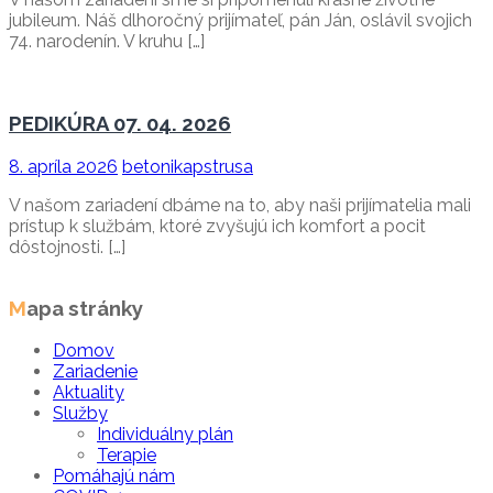
jubileum. Náš dlhoročný prijímateľ, pán Ján, oslávil svojich
74. narodenín. V kruhu […]
PEDIKÚRA 07. 04. 2026
8. apríla 2026
betonikapstrusa
V našom zariadení dbáme na to, aby naši prijímatelia mali
prístup k službám, ktoré zvyšujú ich komfort a pocit
dôstojnosti. […]
Mapa stránky
Domov
Zariadenie
Aktuality
Služby
Individuálny plán
Terapie
Pomáhajú nám