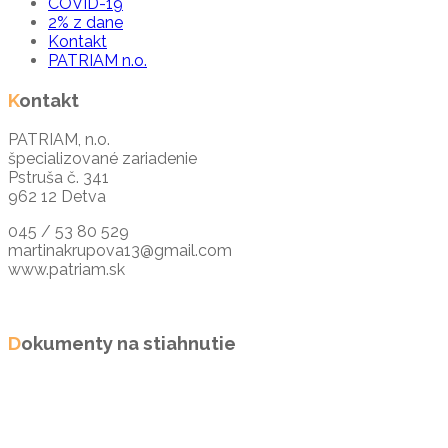
COVID-19
2% z dane
Kontakt
PATRIAM n.o.
Kontakt
PATRIAM, n.o.
špecializované zariadenie
Pstruša č. 341
962 12 Detva
045 / 53 80 529
martinakrupova13@gmail.com
www.patriam.sk
FB: PATRIAM, n.o.
Dokumenty na stiahnutie
Cenník úhrad
Vyhlásenie o poukázaní dane
Osvedčenie o členstve
Stratégia a vízia