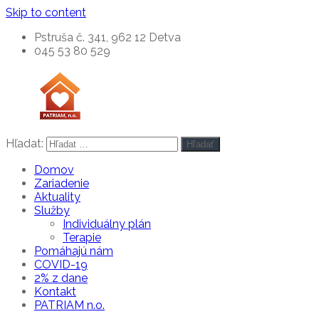
Skip to content
Pstruša č. 341, 962 12 Detva
045 53 80 529
Hľadat:
Hľadať
špecializované
PATRIAM,
zariadenie
Domov
Zariadenie
n.o.
Aktuality
Služby
Individuálny plán
Terapie
Pomáhajú nám
COVID-19
2% z dane
Kontakt
PATRIAM n.o.