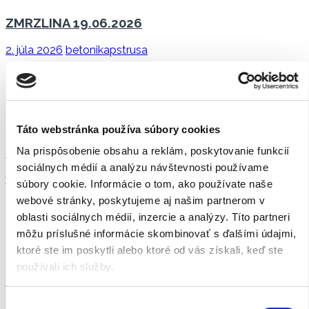
ZMRZLINA 19.06.2026
2. júla 2026
betonikapstrusa
Letné dni vedia byť aj poriadne vyčerpávajúce. Keď
teplomer stúpa k tridsiatkam, človek hľadá akýkoľvek
spôsob, ako sa schladiť. My […]
Táto webstránka používa súbory cookies
KADERNÍČKA U NÁS 18.06.2026
Na prispôsobenie obsahu a reklám, poskytovanie funkcií
sociálnych médií a analýzu návštevnosti používame
18. júna 2026
betonikapstrusa
súbory cookie. Informácie o tom, ako používate naše
webové stránky, poskytujeme aj našim partnerom v
Ďakujeme našej obľúbenej kaderníčke p. Majke za ďalšiu
skvelú návštevu v našom zariadení. Prijímatelia si nielen
oblasti sociálnych médií, inzercie a analýzy. Títo partneri
oddýchli, ale odchádzali s […]
môžu príslušné informácie skombinovať s ďalšími údajmi,
ktoré ste im poskytli alebo ktoré od vás získali, keď ste
používali ich služby.
DNEŠNÁ NÁVŠTEVA KADERNÍCTVA 16.06.2026
Výber
17. júna 2026
betonikapstrusa