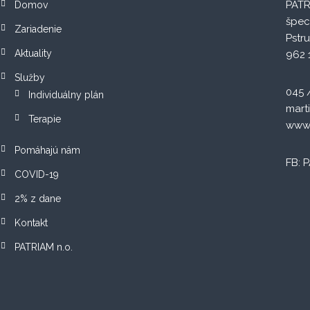
PATR
Domov
špec
Zariadenie
Pstru
Aktuality
962 
Služby
045 
Individuálny plán
mart
Terapie
www.
Pomáhajú nám
FB: P
COVID-19
2% z dane
Kontakt
PATRIAM n.o.