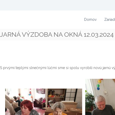
Skip
to
PATRIAM,
content
špecializované
Domov
Zariad
n.o.
zariadenie
JARNÁ VÝZDOBA NA OKNÁ 12.03.2024
S prvými teplými slnečnými lúčmi sme si spolu vyrobili novú jarnú 